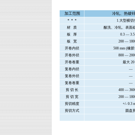
加工范围
冷轧、热镀
* * *
1.大型横
材 质
酸洗、冷轧、表面
板 厚
0.3 — 3.
板 宽
200 — 18
开卷内径
508 mm (橡胶
开卷外径
800 — 20
开卷卷重
最大 20 
复卷内径
—
复卷外径
—
复卷卷重
—
剪 切 长
400 — 36
剪 切 宽
200 — 18
剪切精度
+/- 0.3
剪切方式
圆盘