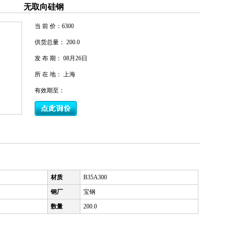
无取向硅钢
当 前 价：
6300
供货总量： 200.0
发 布 期： 08月26日
所 在 地： 上海
有效期至：
材质
B35A300
钢厂
宝钢
数量
200.0