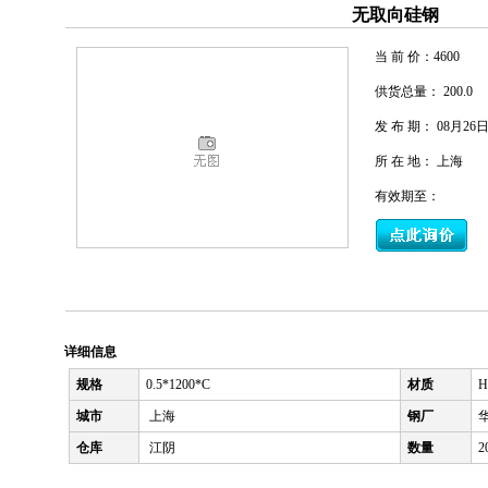
无取向硅钢
当 前 价：
4600
供货总量： 200.0
发 布 期： 08月26
所 在 地： 上海
有效期至：
详细信息
规格
0.5*1200*C
材质
H
城市
上海
钢厂
仓库
江阴
数量
20